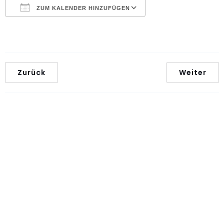
ZUM KALENDER HINZUFÜGEN
ICS herunterladen
Google Kalender
Zurück
Weiter