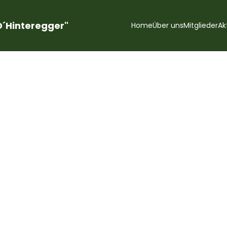
D´Hinteregger"
Home
Über uns
Mitglieder
Ak