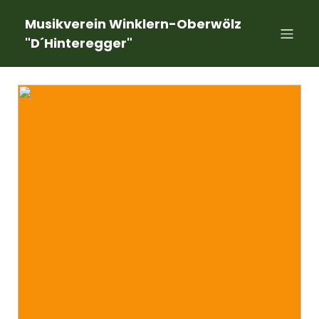
Musikverein Winklern-Oberwölz
"D´Hinteregger"